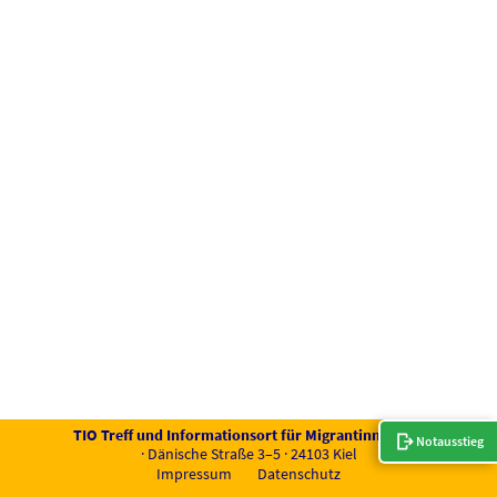
KON­TAKT
TIO Treff und Infor­ma­ti­ons­ort für Migran­tin­nen e.V.
Notausstieg
· Däni­sche Stra­ße 3–5 · 24103 Kiel
Impres­sum
Daten­schutz