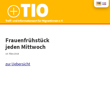
START
Frau­en­früh­stück
jeden Mitt­woch
NEWS
19. März 2018
BERA­TUNG
zur Uebersicht
KUR­SE
INTE­GRA­TI­ONS­KUR­SE
SPEN­DEN
GRUP­PEN­AN­GE­BO­TE
ÜBER UNS