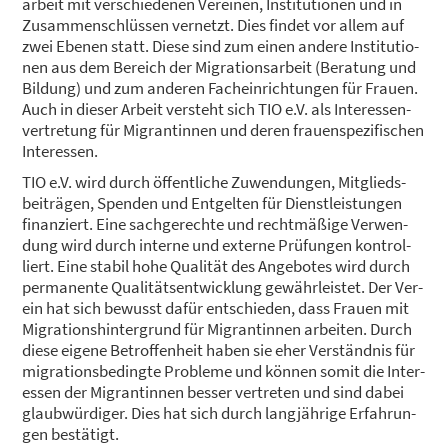
ar­beit mit ver­schie­de­nen Ver­ei­nen, Insti­tu­tio­nen und in
Zusam­men­schlüs­sen ver­netzt. Dies fin­det vor allem auf
zwei Ebe­nen statt. Die­se sind zum einen ande­re Insti­tu­tio­
nen aus dem Bereich der Migra­ti­ons­ar­beit (Bera­tung und
Bil­dung) und zum ande­ren Fach­ein­rich­tun­gen für Frau­en.
Auch in die­ser Arbeit ver­steht sich TIO e.V. als Inter­es­sen­
ver­tre­tung für Migran­tin­nen und deren frau­en­spe­zi­fi­schen
Inter­es­sen.
TIO e.V. wird durch öffent­li­che Zuwen­dun­gen, Mit­glieds­
bei­trä­gen, Spen­den und Ent­gel­ten für Dienst­leis­tun­gen
finan­ziert. Eine sach­ge­rech­te und recht­mä­ßi­ge Ver­wen­
dung wird durch inter­ne und exter­ne Prü­fun­gen kon­trol­
liert. Eine sta­bil hohe Qua­li­tät des Ange­bo­tes wird durch
per­ma­nen­te Qua­li­täts­ent­wick­lung gewähr­leis­tet. Der Ver­
ein hat sich bewusst dafür ent­schie­den, dass Frau­en mit
Migra­ti­ons­hin­ter­grund für Migran­tin­nen arbei­ten. Durch
die­se eige­ne Betrof­fen­heit haben sie eher Ver­ständ­nis für
migra­ti­ons­be­ding­te Pro­ble­me und kön­nen somit die Inter­
es­sen der Migran­tin­nen bes­ser ver­tre­ten und sind dabei
glaub­wür­di­ger. Dies hat sich durch lang­jäh­ri­ge Erfah­run­
gen bestä­tigt.