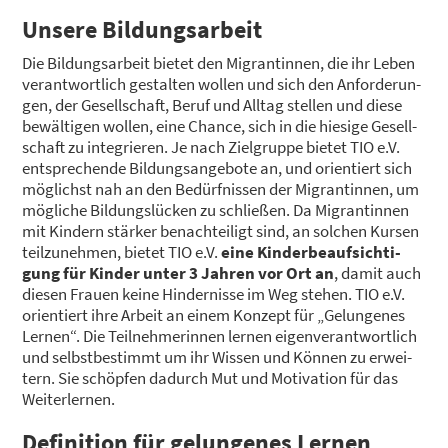
Unse­re Bil­dungs­ar­beit
Die Bil­dungs­ar­beit bie­tet den Migran­tin­nen, die ihr Leben
ver­ant­wort­lich gestal­ten wol­len und sich den Anfor­de­run­
gen, der Gesell­schaft, Beruf und All­tag stel­len und die­se
bewäl­ti­gen wol­len, eine Chan­ce, sich in die hie­si­ge Gesell­
schaft zu inte­grie­ren. Je nach Ziel­grup­pe bie­tet TIO e.V.
ent­spre­chen­de Bil­dungs­an­ge­bo­te an, und ori­en­tiert sich
mög­lichst nah an den Bedürf­nis­sen der Migran­tin­nen, um
mög­li­che Bil­dungs­lü­cken zu schlie­ßen. Da Migran­tin­nen
mit Kin­dern stär­ker benach­tei­ligt sind, an sol­chen Kur­sen
teil­zu­neh­men, bie­tet TIO e.V.
eine Kin­der­be­auf­sich­ti­
gung für Kin­der unter 3 Jah­ren vor Ort an
, damit auch
die­sen Frau­en kei­ne Hin­der­nis­se im Weg ste­hen. TIO e.V.
ori­en­tiert ihre Arbeit an einem Kon­zept für „Gelun­ge­nes
Ler­nen“. Die Teil­neh­me­rin­nen ler­nen eigen­ver­ant­wort­lich
und selbst­be­stimmt um ihr Wis­sen und Kön­nen zu erwei­
tern. Sie schöp­fen dadurch Mut und Moti­va­ti­on für das
Wei­ter­ler­nen.
Defi­ni­ti­on für gelun­ge­nes Ler­nen