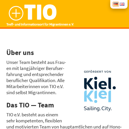
START
Über uns
NEWS
Unser Team besteht aus Frau­
en mit lang­jäh­ri­ger Berufs­er­
BERA­TUNG
fah­rung und ent­spre­chen­der
beruf­li­cher Qua­li­fi­ka­ti­on. Alle
Mit­ar­bei­te­rin­nen von TIO e.V.
KUR­SE
sind selbst Migran­tin­nen.
Das TIO — Team
INTE­GRA­TI­ONS­KUR­SE
SPEN­DEN
TIO e.V. besteht aus einem
sehr kom­pe­ten­ten, fle­xi­blen
GRUP­PEN­AN­GE­BO­TE
ÜBER UNS
und moti­vier­ten Team von haupt­amt­li­chen und auf Hono­