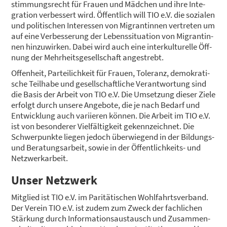
stim­mungs­recht für Frau­en und Mäd­chen und ihre Inte­
gra­ti­on ver­bes­sert wird. Öffent­lich will TIO e.V. die sozia­len
und poli­ti­schen Inter­es­sen von Migran­tin­nen ver­tre­ten um
auf eine Ver­bes­se­rung der Lebens­si­tua­ti­on von Migran­tin­
nen hin­zu­wir­ken. Dabei wird auch eine inter­kul­tu­rel­le Öff­
nung der Mehr­heits­ge­sell­schaft ange­strebt.
Offen­heit, Par­tei­lich­keit für Frau­en, Tole­ranz, demo­kra­ti­
sche Teil­ha­be und gesell­schaft­li­che Ver­ant­wor­tung sind
die Basis der Arbeit von TIO e.V. Die Umset­zung die­ser Zie­le
erfolgt durch unse­re Ange­bo­te, die je nach Bedarf und
Ent­wick­lung auch vari­ie­ren kön­nen. Die Arbeit im TIO e.V.
ist von beson­de­rer Viel­fäl­tig­keit gekenn­zeich­net. Die
Schwer­punk­te lie­gen jedoch über­wie­gend in der Bil­dungs-
und Bera­tungs­ar­beit, sowie in der Öffent­lich­keits- und
Netz­werk­ar­beit.
Unser Netz­werk
Mit­glied ist TIO e.V. im Pari­tä­ti­schen Wohl­fahrts­ver­band.
Der Ver­ein TIO e.V. ist zudem zum Zweck der fach­li­chen
Stär­kung durch Infor­ma­ti­ons­aus­tausch und Zusam­men­