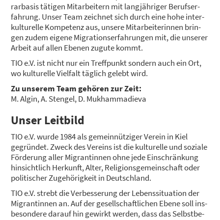
rar­ba­sis täti­gen Mit­ar­bei­tern mit lang­jäh­ri­ger Berufs­er­
fah­rung. Unser Team zeich­net sich durch eine hohe inter­
KON­TAKT
kul­tu­rel­le Kom­pe­tenz aus, unse­re Mit­ar­bei­te­rin­nen brin­
gen zudem eige­ne Migra­ti­ons­er­fah­run­gen mit, die unse­rer
Arbeit auf allen Ebe­nen zugu­te kommt.
TIO e.V. ist nicht nur ein Treff­punkt son­dern auch ein Ort,
wo kul­tu­rel­le Viel­falt täg­lich gelebt wird.
Zu unse­rem Team gehö­ren zur Zeit:
M. Algin, A. Sten­gel, D. Muk­ham­ma­die­va
Unser Leit­bild
TIO e.V. wur­de 1984 als gemein­nüt­zi­ger Ver­ein in Kiel
gegrün­det. Zweck des Ver­eins ist die kul­tu­rel­le und sozia­le
För­de­rung aller Migran­tin­nen ohne jede Ein­schrän­kung
hin­sicht­lich Her­kunft, Alter, Reli­gi­ons­ge­mein­schaft oder
poli­ti­scher Zuge­hö­rig­keit in Deutsch­land.
TIO e.V. strebt die Ver­bes­se­rung der Lebens­si­tua­ti­on der
Migran­tin­nen an. Auf der gesell­schaft­li­chen Ebe­ne soll ins­
be­son­de­re dar­auf hin gewirkt wer­den, dass das Selbst­be­