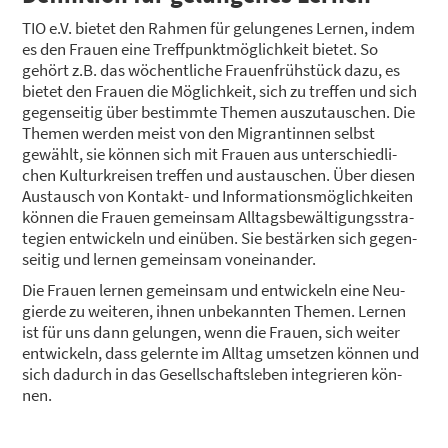
TIO e.V. bie­tet den Rah­men für gelun­ge­nes Ler­nen, indem
es den Frau­en eine Treff­punkt­mög­lich­keit bie­tet. So
gehört z.B. das wöchent­li­che Frau­en­früh­stück dazu, es
bie­tet den Frau­en die Mög­lich­keit, sich zu tref­fen und sich
gegen­sei­tig über bestimm­te The­men aus­zu­tau­schen. Die
The­men wer­den meist von den Migran­tin­nen selbst
gewählt, sie kön­nen sich mit Frau­en aus unter­schied­li­
chen Kul­tur­krei­sen tref­fen und aus­tau­schen. Über die­sen
Aus­tausch von Kon­takt- und Infor­ma­ti­ons­mög­lich­kei­ten
kön­nen die Frau­en gemein­sam All­tags­be­wäl­ti­gungs­stra­
te­gien ent­wi­ckeln und ein­üben. Sie bestär­ken sich gegen­
sei­tig und ler­nen gemein­sam von­ein­an­der.
Die Frau­en ler­nen gemein­sam und ent­wi­ckeln eine Neu­
gier­de zu wei­te­ren, ihnen unbe­kann­ten The­men. Ler­nen
ist für uns dann gelun­gen, wenn die Frau­en, sich wei­ter
ent­wi­ckeln, dass gelern­te im All­tag umset­zen kön­nen und
sich dadurch in das Gesell­schafts­le­ben inte­grie­ren kön­
nen.