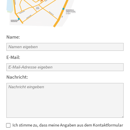
Name:
Bitte
E-Mail:
lasse
dieses
Feld
Nachricht:
leer.
Ich stimme zu, dass meine Angaben aus dem Kontaktformular