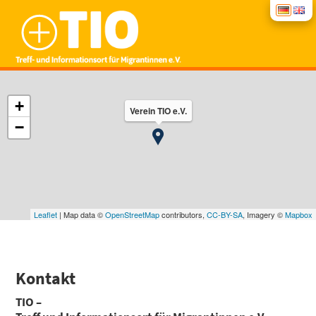
START
+
Verein TIO e.V.
−
NEWS
BERA­TUNG
Leaflet
| Map data ©
OpenStreetMap
contributors,
CC-BY-SA
, Imagery ©
Mapbox
KUR­SE
INTE­GRA­TI­ONS­KUR­SE
SPEN­DEN
Kon­takt
TIO –
GRUP­PEN­AN­GE­BO­TE
ÜBER UNS