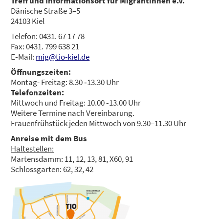
Treff und Infor­ma­ti­ons­ort für Migran­tin­nen e.V.
Däni­sche Stra­ße 3–5
24103 Kiel
KON­TAKT
Tele­fon: 0431. 67 17 78
Fax: 0431. 799 638 21
E‑Mail:
mig@tio-kiel.de
Öff­nungs­zei­ten:
Mon­tag- Frei­tag: 8.30 ‑13.30 Uhr
Tele­fon­zei­ten:
Mitt­woch und Frei­tag: 10.00 ‑13.00 Uhr
Wei­te­re Ter­mi­ne nach Ver­ein­ba­rung.
Frau­en­früh­stück jeden Mitt­woch von 9.30–11.30 Uhr
Anrei­se mit dem Bus
Hal­te­stel­len:
Mar­ten­sdamm: 11, 12, 13, 81, X60, 91
Schloss­gar­ten: 62, 32, 42