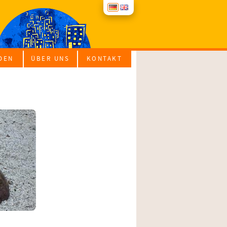
­DEN
ÜBER UNS
KON­TAKT
SE
TE