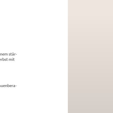
inem stär­
erbst mit
u­en­be­ra­