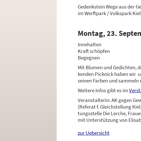
Gedenk­stein Wege aus der Gewa
im Werft­park / Volks­park Kiel
Mon­tag, 23. Sep­te
Inne­hal­ten
Kraft schöp­fen
Begeg­nen
Mit Blu­men und Gedich­ten, de
ken­den Pick­nick haben wir 
sei­nen Far­ben und sam­meln n
Wei­te­re Infos gibt es im
Ver­st
Ver­an­stal­te­rin: AK gegen Ge
(Refe­rat f. Gleich­stel­lung Kie
tungs­stel­le Die Ler­che, Frau­
mit Unter­stüt­zung von Eli­sa­
zur Uebersicht