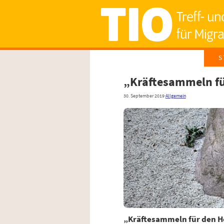
S
„Kräf­te­sam­meln f
30. September 2019
·
Allgemein
„Kräf­te­sam­meln für den H