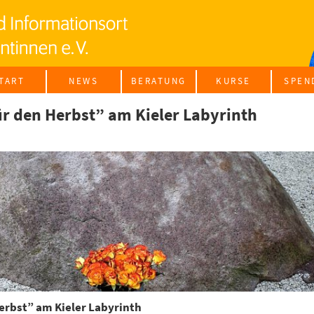
TART
NEWS
BERA­TUNG
KUR­SE
SPEN
INTE­GRA­TI­ONS­KUR­
ür den Herbst” am Kie­ler Laby­rinth
GRUP­PEN­AN­GE­BO­
erbst” am Kie­ler Laby­rinth