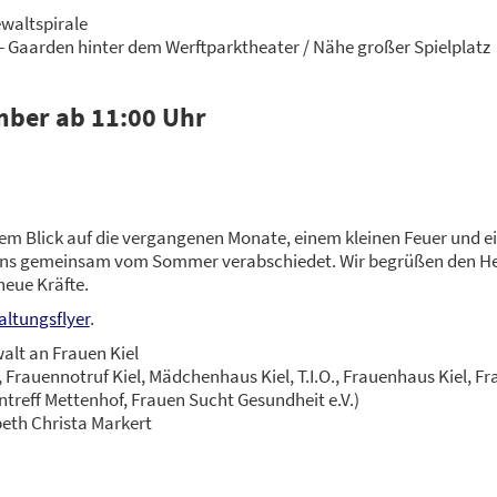
lt­spi­ra­le
- Gaar­den hin­ter dem Werft­park­thea­ter / Nähe gro­ßer Spiel­platz
m­ber ab 11:00 Uhr
m Blick auf die ver­gan­ge­nen Mona­te, einem klei­nen Feu­er und e
uns gemein­sam vom Som­mer ver­ab­schie­det. Wir begrü­ßen den H
eue Kräf­te.
al­tungs­fly­er
.
walt an Frau­en Kiel
l, Frau­en­not­ruf Kiel, Mäd­chen­haus Kiel, T.I.O., Frau­en­haus Kiel, Fra
en­treff Met­ten­hof, Frau­en Sucht Gesund­heit e.V.)
beth Chris­ta Mar­kert