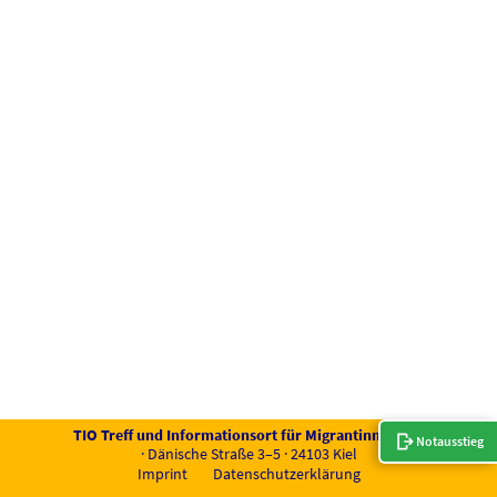
TIO Treff und Infor­ma­ti­ons­ort für Migran­tin­nen e.V.
Notausstieg
· Däni­sche Stra­ße 3–5 · 24103 Kiel
Imprint
Daten­schutz­er­klä­rung