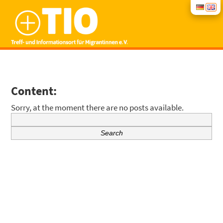
START
Content:
NEWS
Sorry, at the moment there are no posts available.
Search
CON­SUL­TING
for:
COUR­SES
INTE­GRA­TI­ON COUR­SES
ABOUT US
GROUP OFFERS
CONT­ACT